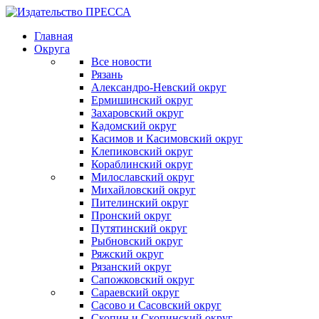
Главная
Округа
Все новости
Рязань
Александро-Невский округ
Ермишинский округ
Захаровский округ
Кадомский округ
Касимов и Касимовский округ
Клепиковский округ
Кораблинский округ
Милославский округ
Михайловский округ
Пителинский округ
Пронский округ
Путятинский округ
Рыбновский округ
Ряжский округ
Рязанский округ
Сапожковский округ
Сараевский округ
Сасово и Сасовский округ
Скопин и Скопинский округ