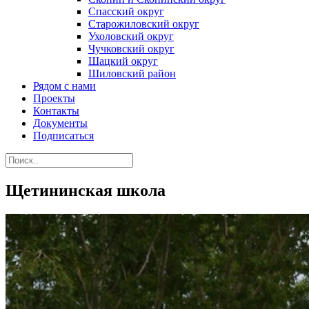
Спасский округ
Старожиловский округ
Ухоловский округ
Чучковский округ
Шацкий округ
Шиловский район
Рядом с нами
Проекты
Контакты
Документы
Подписаться
Щетининская школа