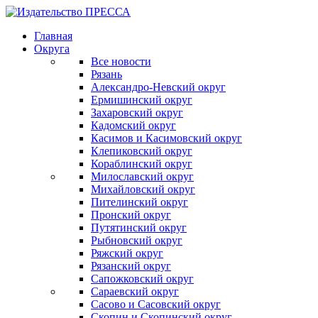
Главная
Округа
Все новости
Рязань
Александро-Невский округ
Ермишинский округ
Захаровский округ
Кадомский округ
Касимов и Касимовский округ
Клепиковский округ
Кораблинский округ
Милославский округ
Михайловский округ
Пителинский округ
Пронский округ
Путятинский округ
Рыбновский округ
Ряжский округ
Рязанский округ
Сапожковский округ
Сараевский округ
Сасово и Сасовский округ
Скопин и Скопинский округ