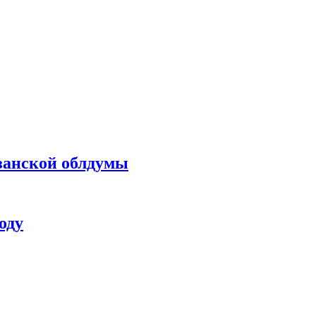
занской облдумы
оду