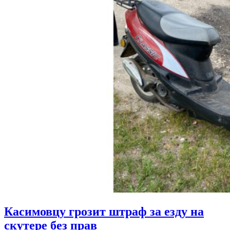
Касимовцу грозит штраф за езду на
скутере без прав