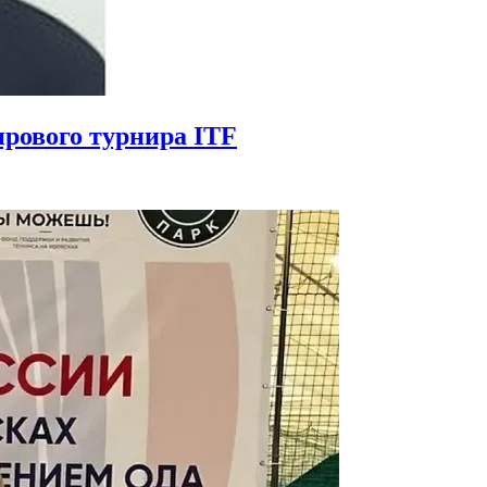
рового турнира ITF