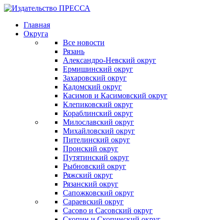
Главная
Округа
Все новости
Рязань
Александро-Невский округ
Ермишинский округ
Захаровский округ
Кадомский округ
Касимов и Касимовский округ
Клепиковский округ
Кораблинский округ
Милославский округ
Михайловский округ
Пителинский округ
Пронский округ
Путятинский округ
Рыбновский округ
Ряжский округ
Рязанский округ
Сапожковский округ
Сараевский округ
Сасово и Сасовский округ
Скопин и Скопинский округ