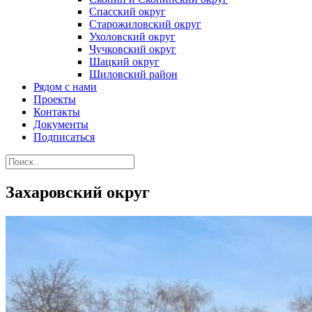
Спасский округ
Старожиловский округ
Ухоловский округ
Чучковский округ
Шацкий округ
Шиловский район
Рядом с нами
Проекты
Контакты
Документы
Подписаться
Захаровский округ