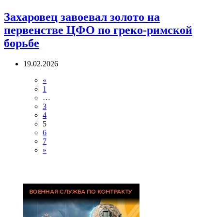
Захаровец завоевал золото на
первенстве ЦФО по греко-римской
борьбе
19.02.2026
«
1
…
3
4
5
6
7
»