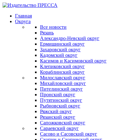
Главная
Округа
Все новости
Рязань
Александро-Невский округ
Ермишинский округ
Захаровский округ
Кадомский округ
Касимов и Касимовский округ
Клепиковский округ
Кораблинский округ
Милославский округ
Михайловский округ
Пителинский округ
Пронский округ
Путятинский округ
Рыбновский округ
Ряжский округ
Рязанский округ
Сапожковский округ
Сараевский округ
Сасово и Сасовский округ
Скопин и Скопинский округ