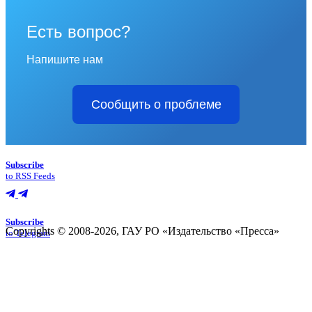
Есть вопрос?
Напишите нам
Сообщить о проблеме
Subscribe
to RSS Feeds
Subscribe
Copyrights © 2008-2026, ГАУ РО «Издательство «Пресса»
to Telegram