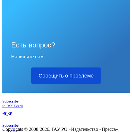
Есть вопрос?
Напишите нам
Сообщить о проблеме
Subscribe
to RSS Feeds
Subscribe
Copyrights © 2008-2026, ГАУ РО «Издательство «Пресса»
to Telegram