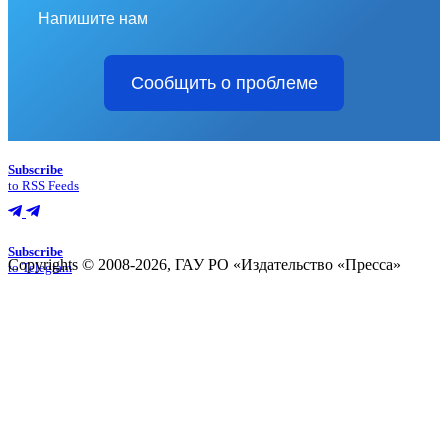
Напишите нам
Сообщить о проблеме
Subscribe
to RSS Feeds
Subscribe
Copyrights © 2008-2026, ГАУ РО «Издательство «Пресса»
to Telegram