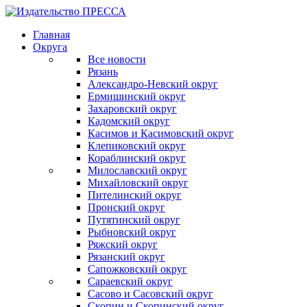
Главная
Округа
Все новости
Рязань
Александро-Невский округ
Ермишинский округ
Захаровский округ
Кадомский округ
Касимов и Касимовский округ
Клепиковский округ
Кораблинский округ
Милославский округ
Михайловский округ
Пителинский округ
Пронский округ
Путятинский округ
Рыбновский округ
Ряжский округ
Рязанский округ
Сапожковский округ
Сараевский округ
Сасово и Сасовский округ
Скопин и Скопинский округ