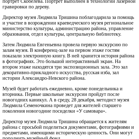
портрет Скобелева. Портрет выполнен в технологии лазерной
гравировки по дереву.
Директор музея Людмила Тришина поблагодарила за помощь
и участие в возрождении краеведческого музея региональное
министерство культуры, администрацию района, управление
образования, отдел культуры, центральную библиотеку.
Затем Людмила Евгеньевна провела первую экскурсию по
залам музея. В конференц-зале на первом этаже гостям
показали электронную книгу. В ней хранится история района
в фотографиях. Это большой интерактивный экран. На
втором этаже находятся три экспозиционных зала. Это зал
декоративно-прикладного искусства, русская изба, зал
истории Александро-Невского района.
Музей будет работать ежедневно, кроме понедельника и
вторника. Первые школьные экскурсии пройдут после
новогодних каникул. А в среду, 28 декабря, методист музея
Людмила Семеночкина проведет для жителей старшего
поколения новогодние посиделки «У самовара».
Директор музея Людмила Тришина обращается к жителям
района с просьбой поделиться документами, фотографиями и
предметами, имеющими историческую ценность. Они могут
пополнить музейный фонд.