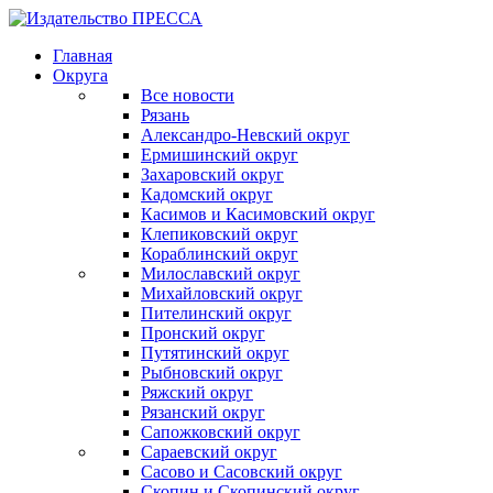
Главная
Округа
Все новости
Рязань
Александро-Невский округ
Ермишинский округ
Захаровский округ
Кадомский округ
Касимов и Касимовский округ
Клепиковский округ
Кораблинский округ
Милославский округ
Михайловский округ
Пителинский округ
Пронский округ
Путятинский округ
Рыбновский округ
Ряжский округ
Рязанский округ
Сапожковский округ
Сараевский округ
Сасово и Сасовский округ
Скопин и Скопинский округ