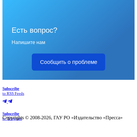
Есть вопрос?
Напишите нам
Сообщить о проблеме
Subscribe
to RSS Feeds
Subscribe
Copyrights © 2008-2026, ГАУ РО «Издательство «Пресса»
to Telegram