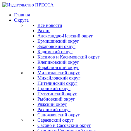
Главная
Округа
Все новости
Рязань
Александро-Невский округ
Ермишинский округ
Захаровский округ
Кадомский округ
Касимов и Касимовский округ
Клепиковский округ
Кораблинский округ
Милославский округ
Михайловский округ
Пителинский округ
Пронский округ
Путятинский округ
Рыбновский округ
Ряжский округ
Рязанский округ
Сапожковский округ
Сараевский округ
Сасово и Сасовский округ
Скопин и Скопинский округ