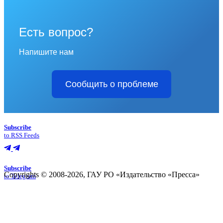
Есть вопрос?
Напишите нам
Сообщить о проблеме
Subscribe
to RSS Feeds
Subscribe
Copyrights © 2008-2026, ГАУ РО «Издательство «Пресса»
to Telegram