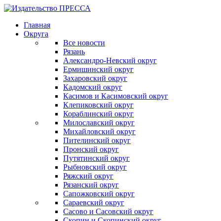
Главная
Округа
Все новости
Рязань
Александро-Невский округ
Ермишинский округ
Захаровский округ
Кадомский округ
Касимов и Касимовский округ
Клепиковский округ
Кораблинский округ
Милославский округ
Михайловский округ
Пителинский округ
Пронский округ
Путятинский округ
Рыбновский округ
Ряжский округ
Рязанский округ
Сапожковский округ
Сараевский округ
Сасово и Сасовский округ
Скопин и Скопинский округ