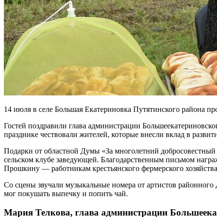
14 июля в селе Большая Екатериновка Путятинского района п
Гостей поздравили глава администрации Большеекатериновско
празднике чествовали жителей, которые внесли вклад в развит
Подарки от областной Думы «За многолетний добросовестный т
сельском клубе заведующей. Благодарственным письмом нагр
Прошкину — работникам крестьянского фермерского хозяйства
Со сцены звучали музыкальные номера от артистов районного 
мог покушать выпечку и попить чай.
Мария Телкова, глава администрации Большеекат