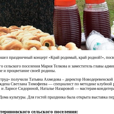
рошел праздничный концерт «Край родимый, край родной!», пос
го сельского поселения Мария Телкова и заместитель главы ад
ие и процветание своей родины.
руд» получили Татьяна Ахмедова – директор Новодеревенской шк
аждена Светлана Тимофеева — специалист по методике клубной
 и Ларисе Сидориной, Наталье Назаровой — мастерам-кондитера
Дома культуры. Для гостей праздника была открыта выставка п
ериновского сельского поселения: