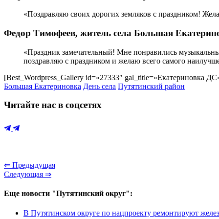
«Поздравляю своих дорогих земляков с праздником! Желаю
Федор Тимофеев, житель села Большая Екатерин
«Праздник замечательный! Мне понравились музыкальные
поздравляю с праздником и желаю всего самого наилучш
[Best_Wordpress_Gallery id=»27333″ gal_title=»Екатериновка ДС
Большая Екатериновка
День села
Путятинский район
Читайте нас в соцсетях
⇐ Предыдущая
Следующая ⇒
Еще новости "Путятинский округ":
В Путятинском округе по нацпроекту ремонтируют желе