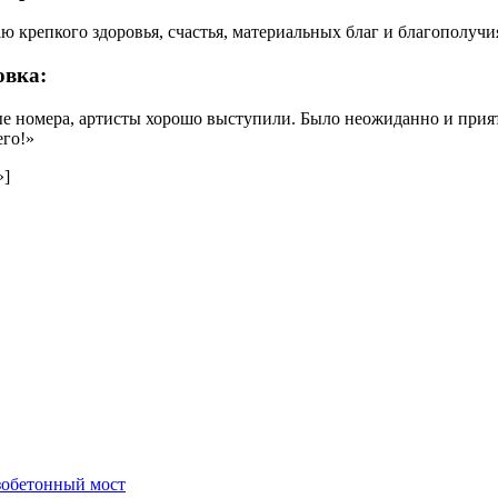
 крепкого здоровья, счастья, материальных благ и благополучи
овка:
 номера, артисты хорошо выступили. Было неожиданно и приятн
его!»
»]
зобетонный мост