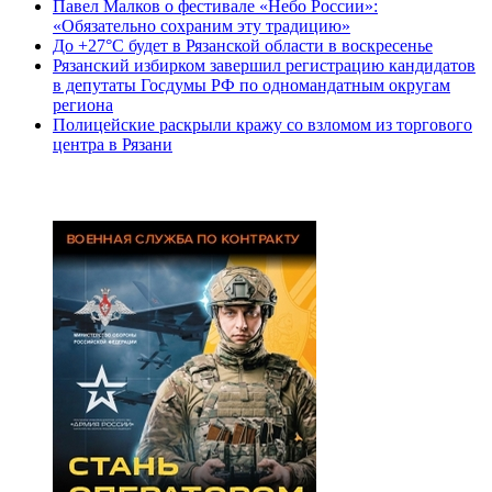
Павел Малков о фестивале «Небо России»:
«Обязательно сохраним эту традицию»
До +27°С будет в Рязанской области в воскресенье
Рязанский избирком завершил регистрацию кандидатов
в депутаты Госдумы РФ по одномандатным округам
региона
Полицейские раскрыли кражу со взломом из торгового
центра в Рязани