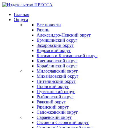
Главная
Округа
Все новости
Рязань
Александро-Невский округ
Ермишинский округ
Захаровский округ
Кадомский округ
Касимов и Касимовский округ
Клепиковский округ
Кораблинский округ
Милославский округ
Михайловский округ
Пителинский округ
Пронский округ
Путятинский округ
Рыбновский округ
Ряжский округ
Рязанский округ
Сапожковский округ
Сараевский округ
Сасово и Сасовский округ
Скопин и Скопинский округ