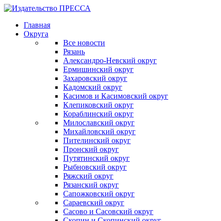
Главная
Округа
Все новости
Рязань
Александро-Невский округ
Ермишинский округ
Захаровский округ
Кадомский округ
Касимов и Касимовский округ
Клепиковский округ
Кораблинский округ
Милославский округ
Михайловский округ
Пителинский округ
Пронский округ
Путятинский округ
Рыбновский округ
Ряжский округ
Рязанский округ
Сапожковский округ
Сараевский округ
Сасово и Сасовский округ
Скопин и Скопинский округ