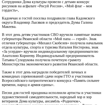
Сотрудники Дома культуры провели с детьми конкурс
рисунков на асфальте «Рисуй Россия», «Мой флаг – моя
гордость»,
Кадомчан и гостей поселка поздравили глава Кадомского
округа Владимир Лысяков и председатель Думы Галина
Макеева.
В этот день детям участников СВО вручили памятные значки
губернатора Рязанской области «Мой папа — герой». Знак
отличия губернатора «Михаил Скобелев» получила начальник
отдела культуры, спорта и туризма Наталия Нестерова, знак
«За усердие» вручили индивидуальному предпринимателю
Анатолию Корнееву. Индивидуальный предприниматель
Татьяна Сухорукова получила почетную грамоту
Министерства экономического развития Рязанской области.
Также в этот день наградили победителей личных и
командных соревнований сдачи норм ГТО и участников
Всероссийского патриотического конкурса «Память сильнее
времени, народ и армия едины».
Песни для гостей праздника исполнили артисты и участники
художественной самодеятельности, народный хор и хор
ветеранов Дома культуры, ансамбль «Родничок»,