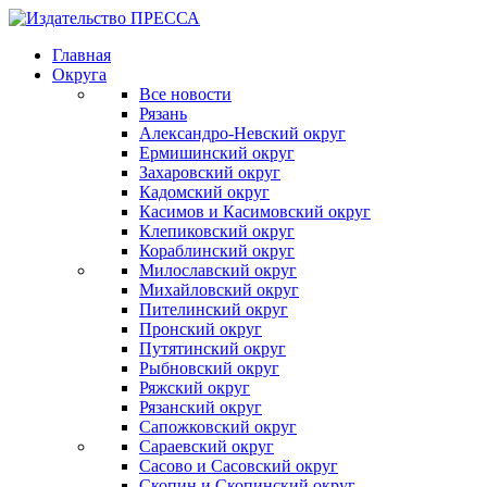
Главная
Округа
Все новости
Рязань
Александро-Невский округ
Ермишинский округ
Захаровский округ
Кадомский округ
Касимов и Касимовский округ
Клепиковский округ
Кораблинский округ
Милославский округ
Михайловский округ
Пителинский округ
Пронский округ
Путятинский округ
Рыбновский округ
Ряжский округ
Рязанский округ
Сапожковский округ
Сараевский округ
Сасово и Сасовский округ
Скопин и Скопинский округ