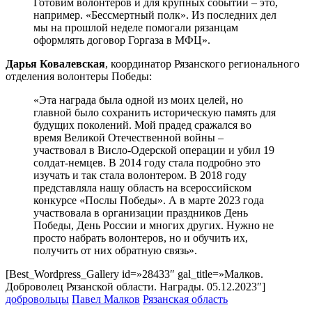
Готовим волонтеров и для крупных событий – это,
например. «Бессмертный полк». Из последних дел
мы на прошлой неделе помогали рязанцам
оформлять договор Горгаза в МФЦ».
Дарья Ковалевская
, координатор Рязанского регионального
отделения волонтеры Победы:
«Эта награда была одной из моих целей, но
главной было сохранить историческую память для
будущих поколений. Мой прадед сражался во
время Великой Отечественной войны –
участвовал в Висло-Одерской операции и убил 19
солдат-немцев. В 2014 году стала подробно это
изучать и так стала волонтером. В 2018 году
представляла нашу область на всероссийском
конкурсе «Послы Победы». А в марте 2023 года
участвовала в организации праздников День
Победы, День России и многих других. Нужно не
просто набрать волонтеров, но и обучить их,
получить от них обратную связь».
[Best_Wordpress_Gallery id=»28433″ gal_title=»Малков.
Доброволец Рязанской области. Награды. 05.12.2023″]
добровольцы
Павел Малков
Рязанская область