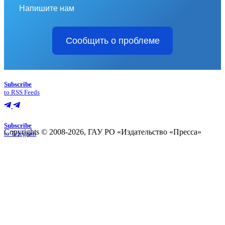
Напишите нам
Сообщить о проблеме
Subscribe
to RSS Feeds
Subscribe
Copyrights © 2008-2026, ГАУ РО «Издательство «Пресса»
to Telegram