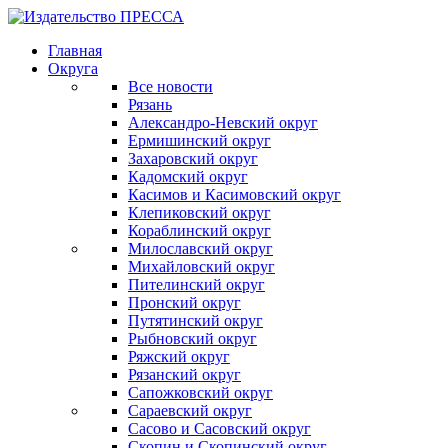
Главная
Округа
Все новости
Рязань
Александро-Невский округ
Ермишинский округ
Захаровский округ
Кадомский округ
Касимов и Касимовский округ
Клепиковский округ
Кораблинский округ
Милославский округ
Михайловский округ
Пителинский округ
Пронский округ
Путятинский округ
Рыбновский округ
Ряжский округ
Рязанский округ
Сапожковский округ
Сараевский округ
Сасово и Сасовский округ
Скопин и Скопинский округ