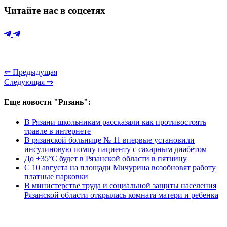
Читайте нас в соцсетях
⇐ Предыдущая
Следующая ⇒
Еще новости "Рязань":
В Рязани школьникам рассказали как противостоять
травле в интернете
В рязанской больнице № 11 впервые установили
инсулиновую помпу пациенту с сахарным диабетом
До +35°С будет в Рязанской области в пятницу
С 10 августа на площади Мичурина возобновят работу
платные парковки
В министерстве труда и социальной защиты населения
Рязанской области открылась комната матери и ребенка