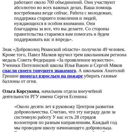
работают около 700 объединений. Они участвуют
абсолютно во всех важных делах. Ваша помощь
востребована везде сейчас. Работа с молодежью,
поддержка старшего поколения и людей,
нуждающихся в особом внимании. Они
благодарны за все, что вы делаете. Со стороны
правительства стараемся вам помогать и будем
поддерживать вас и впредь».
Знак «Доброволец Рязанской области» получили 49 человек.
Кроме того, Павел Малков вручил трем школьникам региона
медаль Совета Федерации «За проявленное мужество».
Ученики Пителинской школы Илья Вакин и Сергей Мяков
спасли своего тонущего знакомого
. А школьник Анатолий
Гришин
помогал взрослым на пожаре
убирать газовые
баллоны от огня.
Ольга Корсукова
, начальник отдела внеучебной
деятельности РГУ имени Сергея Есенина:
«Около десяти лет я руковожу Центром развития
добровольчества. Считаю, что эту награду дали за
системную работу У нас есть 28 отрядов
волонтеров по разным направлениям. Каждый год
мы проводим школу начинающего добровольца.