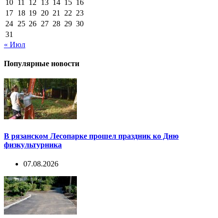
10
11
12
13
14
15
16
17
18
19
20
21
22
23
24
25
26
27
28
29
30
31
« Июл
Популярные новости
В рязанском Лесопарке прошел праздник ко Дню
физкультурника
07.08.2026