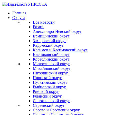
Главная
Округа
Все новости
Рязань
Александро-Невский округ
Ермишинский округ
Захаровский округ
Кадомский округ
Касимов и Касимовский округ
Клепиковский округ
Кораблинский округ
Милославский округ
Михайловский округ
Пителинский округ
Пронский округ
Путятинский округ
Рыбновский округ
Ряжский округ
Рязанский округ
Сапожковский округ
Сараевский округ
Сасово и Сасовский округ
Скопин и Скопинский округ