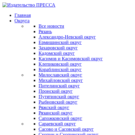
Главная
Округа
Все новости
Рязань
Александро-Невский округ
Ермишинский округ
Захаровский округ
Кадомский округ
Касимов и Касимовский округ
Клепиковский округ
Кораблинский округ
Милославский округ
Михайловский округ
Пителинский округ
Пронский округ
Путятинский округ
Рыбновский округ
Ряжский округ
Рязанский округ
Сапожковский округ
Сараевский округ
Сасово и Сасовский округ
Скопин и Скопинский округ