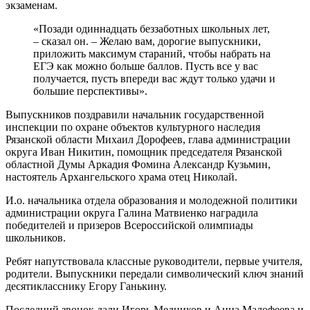
экзаменам.
«Позади одиннадцать беззаботных школьных лет,
– сказал он. – Желаю вам, дорогие выпускники,
приложить максимум стараний, чтобы набрать на
ЕГЭ как можно больше баллов. Пусть все у вас
получается, пусть впереди вас ждут только удачи и
большие перспективы».
Выпускников поздравили начальник государственной
инспекции по охране объектов культурного наследия
Рязанской области Михаил Дорофеев, глава администрации
округа Иван Никитин, помощник председателя Рязанской
областной Думы Аркадия Фомина Александр Кузьмин,
настоятель Архангельского храма отец Николай.
И.о. начальника отдела образования и молодежной политики
администрации округа Галина Матвиенко наградила
победителей и призеров Всероссийской олимпиады
школьников.
Ребят напутствовала классные руководители, первые учителя,
родители. Выпускники передали символический ключ знаний
десятикласснику Егору Ганькину.
Последний звонок дали Игорь Медников и Анна Малофеева и