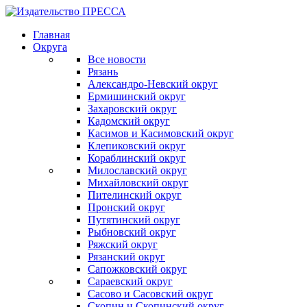
Главная
Округа
Все новости
Рязань
Александро-Невский округ
Ермишинский округ
Захаровский округ
Кадомский округ
Касимов и Касимовский округ
Клепиковский округ
Кораблинский округ
Милославский округ
Михайловский округ
Пителинский округ
Пронский округ
Путятинский округ
Рыбновский округ
Ряжский округ
Рязанский округ
Сапожковский округ
Сараевский округ
Сасово и Сасовский округ
Скопин и Скопинский округ