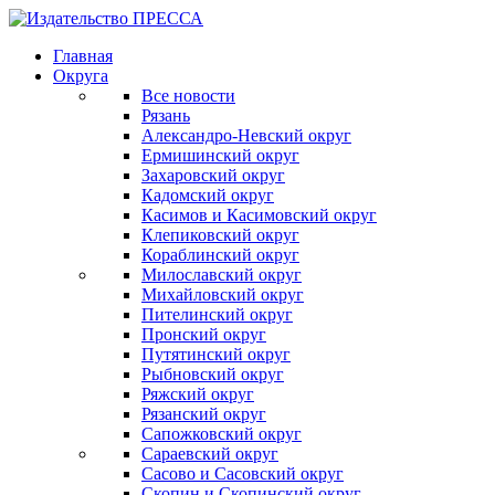
Главная
Округа
Все новости
Рязань
Александро-Невский округ
Ермишинский округ
Захаровский округ
Кадомский округ
Касимов и Касимовский округ
Клепиковский округ
Кораблинский округ
Милославский округ
Михайловский округ
Пителинский округ
Пронский округ
Путятинский округ
Рыбновский округ
Ряжский округ
Рязанский округ
Сапожковский округ
Сараевский округ
Сасово и Сасовский округ
Скопин и Скопинский округ