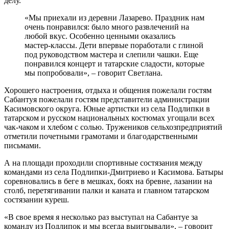
делу.
«Мы приехали из деревни Лазарево. Праздник нам
очень понравился: было много развлечений на
любой вкус. Особенно ценными оказались
мастер‑классы. Дети впервые поработали с глиной
под руководством мастера и слепили чашки. Еще
понравился концерт и татарские сладости, которые
мы попробовали», – говорит Светлана.
Хорошего настроения, отдыха и общения пожелали гостям
Сабантуя пожелали гостям представители администрации
Касимовского округа. Юные артистки из села Подлипки в
татарском и русском национальных костюмах угощали всех
чак-чаком и хлебом с солью. Тружеников сельхозпредприятий
отметили почетными грамотами и благодарственными
письмами.
А на площади проходили спортивные состязания между
командами из села Подлипки-Дмитриево и Касимова. Батыры
соревновались в беге в мешках, боях на бревне, лазании на
столб, перетягивании палки и каната и главном татарском
состязании куреш.
«В свое время я несколько раз выступал на Сабантуе за
команду из Подлипок и мы всегда выигрывали», – говорит