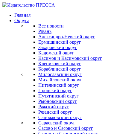
Главная
Округа
Все новости
Рязань
Александро-Невский округ
Ермишинский округ
Захаровский округ
Кадомский округ
Касимов и Касимовский округ
Клепиковский округ
Кораблинский округ
Милославский округ
Михайловский округ
Пителинский округ
Пронский округ
Путятинский округ
Рыбновский округ
Ряжский округ
Рязанский округ
Сапожковский округ
Сараевский округ
Сасово и Сасовский округ
Скопин и Скопинский округ