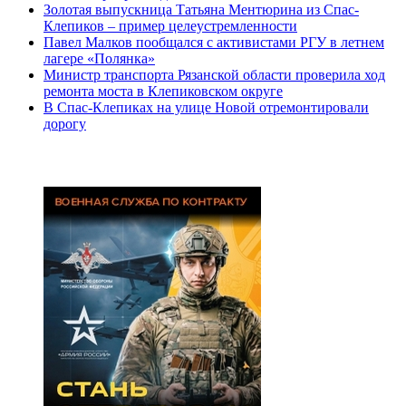
Золотая выпускница Татьяна Ментюрина из Спас-
Клепиков – пример целеустремленности
Павел Малков пообщался с активистами РГУ в летнем
лагере «Полянка»
Министр транспорта Рязанской области проверила ход
ремонта моста в Клепиковском округе
В Спас-Клепиках на улице Новой отремонтировали
дорогу