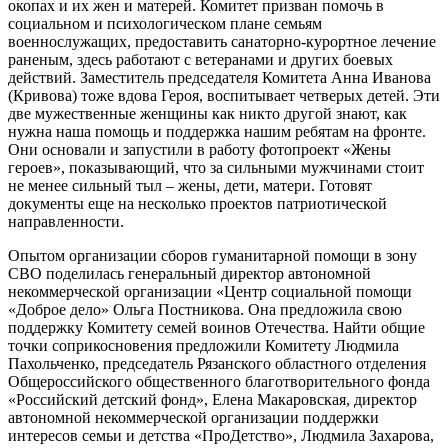
окопах и их жен и матерей. Комитет призван помочь в
социальном и психологическом плане семьям
военнослужащих, предоставить санаторно-курортное лечение
раненым, здесь работают с ветеранами и других боевых
действий. Заместитель председателя Комитета Анна Иванова
(Кривова) тоже вдова Героя, воспитывает четверых детей. Эти
две мужественные женщины как никто другой знают, как
нужна наша помощь и поддержка нашим ребятам на фронте.
Они основали и запустили в работу фотопроект «Жены
героев», показывающий, что за сильными мужчинами стоит
не менее сильный тыл – жены, дети, матери. Готовят
документы еще на несколько проектов патриотической
направленности.
Опытом организации сборов гуманитарной помощи в зону
СВО поделилась генеральный директор автономной
некоммерческой организации «Центр социальной помощи
«Доброе дело» Ольга Постникова. Она предложила свою
поддержку Комитету семей воинов Отечества. Найти общие
точки соприкосновения предложили Комитету Людмила
Пахольченко, председатель Рязанского областного отделения
Общероссийского общественного благотворительного фонда
«Российский детский фонд», Елена Макаровская, директор
автономной некоммерческой организации поддержки
интересов семьи и детства «ПроДетство», Людмила Захарова,