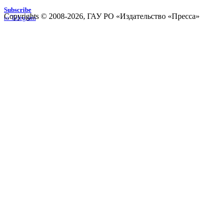
Subscribe
Copyrights © 2008-2026, ГАУ РО «Издательство «Пресса»
to Telegram