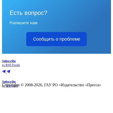
Есть вопрос?
Напишите нам
Сообщить о проблеме
Subscribe
to RSS Feeds
Subscribe
Copyrights © 2008-2026, ГАУ РО «Издательство «Пресса»
to Telegram