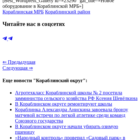
[Best_Wordpress_Gallery id=»23290″ gal_title=»Новое
оборудование в Кораблинской МРБ»]
Кораблинская МРБ
Кораблинский район
Читайте нас в соцсетях
⇐ Предыдущая
Следующая ⇒
Еще новости "Кораблинский округ":
Агротехкласс Кораблинской школы № 2 посетила
замминистра сельского хозяйства РФ Ксения Шевёлкина
В Кораблинском округе ремонтируют школы
Кораблинка Александра Анискина завоевала бронзу
матчевой встречи по легкой атлетике среди команд
Союзного государства
В Кораблинском округе начали убирать озимую
пшеницу
«Народный контроль» проверил «Садовый парк» в