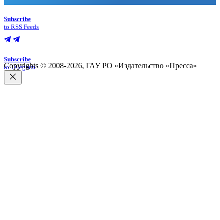
Subscribe
to RSS Feeds
Subscribe
Copyrights © 2008-2026, ГАУ РО «Издательство «Пресса»
to Telegram