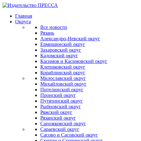
Главная
Округа
Все новости
Рязань
Александро-Невский округ
Ермишинский округ
Захаровский округ
Кадомский округ
Касимов и Касимовский округ
Клепиковский округ
Кораблинский округ
Милославский округ
Михайловский округ
Пителинский округ
Пронский округ
Путятинский округ
Рыбновский округ
Ряжский округ
Рязанский округ
Сапожковский округ
Сараевский округ
Сасово и Сасовский округ
Скопин и Скопинский округ