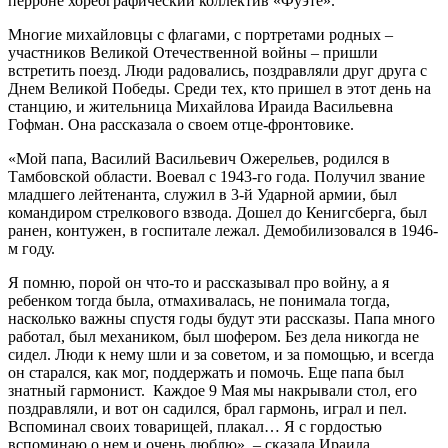
перроне хореографический коллектив «Фуэте».
Многие михайловцы с флагами, с портретами родных –
участников Великой Отечественной войны – пришли
встретить поезд. Люди радовались, поздравляли друг друга с
Днем Великой Победы. Среди тех, кто пришел в этот день на
станцию, и жительница Михайлова Ираида Васильевна
Гофман. Она рассказала о своем отце-фронтовике.
«Мой папа, Василий Васильевич Ожерельев, родился в
Тамбовской области. Воевал с 1943-го года. Получил звание
младшего лейтенанта, служил в 3-й Ударной армии, был
командиром стрелкового взвода. Дошел до Кенигсберга, был
ранен, контужен, в госпитале лежал. Демобилизовался в 1946-
м году.
Я помню, порой он что-то и рассказывал про войну, а я
ребенком тогда была, отмахивалась, не понимала тогда,
насколько важны спустя годы будут эти рассказы. Папа много
работал, был механиком, был шофером. Без дела никогда не
сидел. Люди к нему шли и за советом, и за помощью, и всегда
он старался, как мог, поддержать и помочь. Еще папа был
знатный гармонист. Каждое 9 Мая мы накрывали стол, его
поздравляли, и вот он садился, брал гармонь, играл и пел.
Вспоминал своих товарищей, плакал… Я с гордостью
вспоминаю о нем и очень люблю», – сказала Ираида