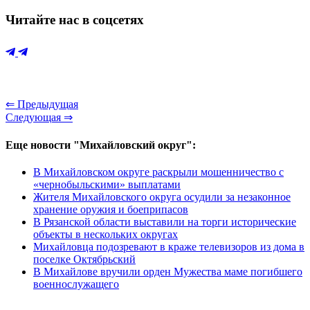
Читайте нас в соцсетях
⇐ Предыдущая
Следующая ⇒
Еще новости "Михайловский округ":
В Михайловском округе раскрыли мошенничество с
«чернобыльскими» выплатами
Жителя Михайловского округа осудили за незаконное
хранение оружия и боеприпасов
В Рязанской области выставили на торги исторические
объекты в нескольких округах
Михайловца подозревают в краже телевизоров из дома в
поселке Октябрьский
В Михайлове вручили орден Мужества маме погибшего
военнослужащего