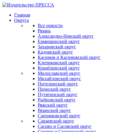
Главная
Округа
Все новости
Рязань
Александро-Невский округ
Ермишинский округ
Захаровский округ
Кадомский округ
Касимов и Касимовский округ
Клепиковский округ
Кораблинский округ
Милославский округ
Михайловский округ
Пителинский округ
Пронский округ
Путятинский округ
Рыбновский округ
Ряжский округ
Рязанский округ
Сапожковский округ
Сараевский округ
Сасово и Сасовский округ
Скопин и Скопинский округ