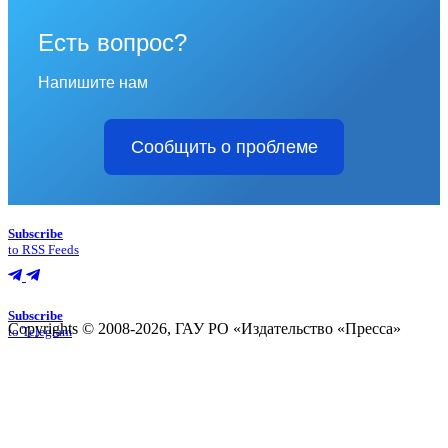
Есть вопрос?
Напишите нам
Сообщить о проблеме
Subscribe
to RSS Feeds
Subscribe
Copyrights © 2008-2026, ГАУ РО «Издательство «Пресса»
to Telegram