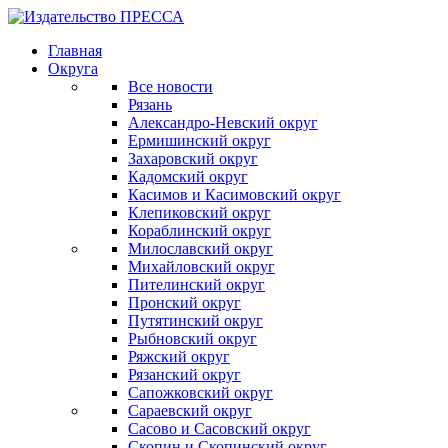
Главная
Округа
Все новости
Рязань
Александро-Невский округ
Ермишинский округ
Захаровский округ
Кадомский округ
Касимов и Касимовский округ
Клепиковский округ
Кораблинский округ
Милославский округ
Михайловский округ
Пителинский округ
Пронский округ
Путятинский округ
Рыбновский округ
Ряжский округ
Рязанский округ
Сапожковский округ
Сараевский округ
Сасово и Сасовский округ
Скопин и Скопинский округ