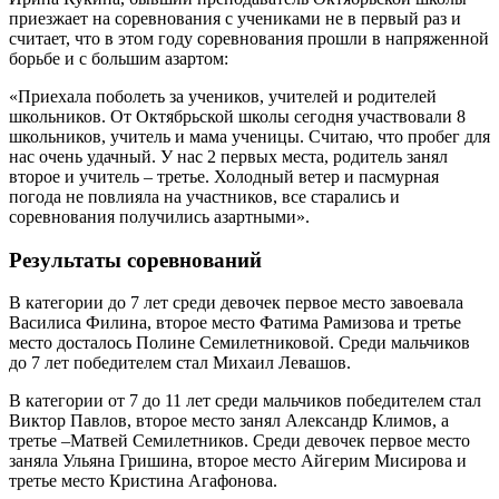
приезжает на соревнования с учениками не в первый раз и
считает, что в этом году соревнования прошли в напряженной
борьбе и с большим азартом:
«Приехала поболеть за учеников, учителей и родителей
школьников. От Октябрьской школы сегодня участвовали 8
школьников, учитель и мама ученицы. Считаю, что пробег для
нас очень удачный. У нас 2 первых места, родитель занял
второе и учитель – третье. Холодный ветер и пасмурная
погода не повлияла на участников, все старались и
соревнования получились азартными».
Результаты соревнований
В категории до 7 лет среди девочек первое место завоевала
Василиса Филина, второе место Фатима Рамизова и третье
место досталось Полине Семилетниковой. Среди мальчиков
до 7 лет победителем стал Михаил Левашов.
В категории от 7 до 11 лет среди мальчиков победителем стал
Виктор Павлов, второе место занял Александр Климов, а
третье –Матвей Семилетников. Среди девочек первое место
заняла Ульяна Гришина, второе место Айгерим Мисирова и
третье место Кристина Агафонова.