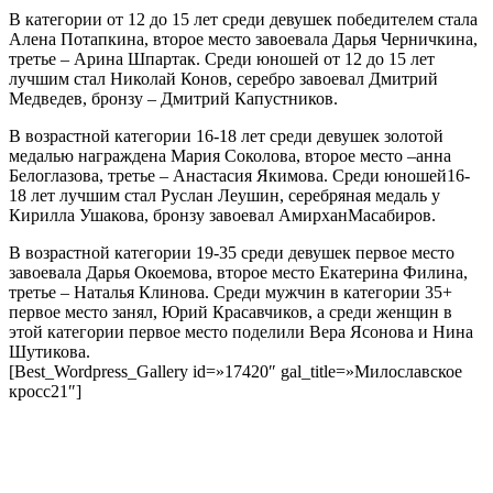
В категории от 12 до 15 лет среди девушек победителем стала
Алена Потапкина, второе место завоевала Дарья Черничкина,
третье – Арина Шпартак. Среди юношей от 12 до 15 лет
лучшим стал Николай Конов, серебро завоевал Дмитрий
Медведев, бронзу – Дмитрий Капустников.
В возрастной категории 16-18 лет среди девушек золотой
медалью награждена Мария Соколова, второе место –анна
Белоглазова, третье – Анастасия Якимова. Среди юношей16-
18 лет лучшим стал Руслан Леушин, серебряная медаль у
Кирилла Ушакова, бронзу завоевал АмирханМасабиров.
В возрастной категории 19-35 среди девушек первое место
завоевала Дарья Окоемова, второе место Екатерина Филина,
третье – Наталья Клинова. Среди мужчин в категории 35+
первое место занял, Юрий Красавчиков, а среди женщин в
этой категории первое место поделили Вера Ясонова и Нина
Шутикова.
[Best_Wordpress_Gallery id=»17420″ gal_title=»Милославское
кросс21″]