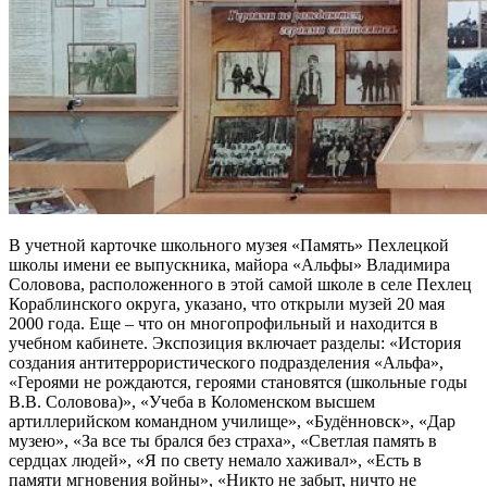
В учетной карточке школьного музея «Память» Пехлецкой
школы имени ее выпускника, майора «Альфы» Владимира
Соловова, расположенного в этой самой школе в селе Пехлец
Кораблинского округа, указано, что открыли музей 20 мая
2000 года. Еще – что он многопрофильный и находится в
учебном кабинете. Экспозиция включает разделы: «История
создания антитеррористического подразделения «Альфа»,
«Героями не рождаются, героями становятся (школьные годы
В.В. Соловова)», «Учеба в Коломенском высшем
артиллерийском командном училище», «Будённовск», «Дар
музею», «За все ты брался без страха», «Светлая память в
сердцах людей», «Я по свету немало хаживал», «Есть в
памяти мгновения войны», «Никто не забыт, ничто не