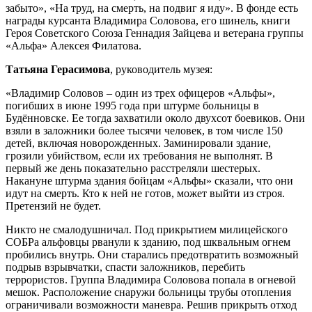
забыто», «На труд, на смерть, на подвиг я иду». В фонде есть
награды курсанта Владимира Соловова, его шинель, книги
Героя Советского Союза Геннадия Зайцева и ветерана группы
«Альфа» Алексея Филатова.
Татьяна Герасимова
, руководитель музея:
«Владимир Соловов – один из трех офицеров «Альфы»,
погибших в июне 1995 года при штурме больницы в
Будённовске. Ее тогда захватили около двухсот боевиков. Они
взяли в заложники более тысячи человек, в том числе 150
детей, включая новорожденных. Заминировали здание,
грозили убийством, если их требования не выполнят. В
первый же день показательно расстреляли шестерых.
Накануне штурма здания бойцам «Альфы» сказали, что они
идут на смерть. Кто к ней не готов, может выйти из строя.
Претензий не будет.
Никто не смалодушничал. Под прикрытием милицейского
СОБРа альфовцы рванули к зданию, под шквальным огнем
пробились внутрь. Они старались предотвратить возможный
подрыв взрывчатки, спасти заложников, перебить
террористов. Группа Владимира Соловова попала в огневой
мешок. Расположение снаружи больницы трубы отопления
ограничивали возможности маневра. Решив прикрыть отход