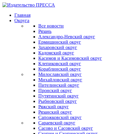
Главная
Округа
Все новости
Рязань
Александро-Невский округ
Ермишинский округ
Захаровский округ
Кадомский округ
Касимов и Касимовский округ
Клепиковский округ
Кораблинский округ
Милославский округ
Михайловский округ
Пителинский округ
Пронский округ
Путятинский округ
Рыбновский округ
Ряжский округ
Рязанский округ
Сапожковский округ
Сараевский округ
Сасово и Сасовский округ
Скопин и Скопинский округ