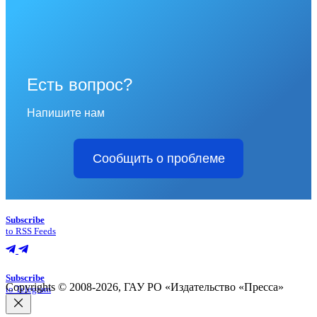
Есть вопрос?
Напишите нам
Сообщить о проблеме
Subscribe
to RSS Feeds
Subscribe
Copyrights © 2008-2026, ГАУ РО «Издательство «Пресса»
to Telegram