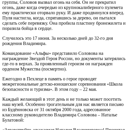
группы, Соловов вызвал огонь на себя. Он не прекратил
огонь, даже когда очередью из крупнокалиберного пулемета
ему практически оторвало руку. И даже продвинулся вперед.
Пуля настигла, когда, спрятавшись за дерево, он пытался
сделать себе перевязку. Она пробила пластину бронежилета и
поразила бойца в сердце.
Случилось это 17 июня. За несколько дней до 32-го дня
рождения Владимира.
Командование «Альфы» представило Соловова на
награждение Звездой Героя России, но документы затерялись
где-то в верхах. За проявленный героизм он награжден
орденом Мужества (посмертно).
Ежегодно в Пехлеце в память о герое проводят
межрегиональные детско-юношеские соревнования «Школа
безопасности и туризма». В этом году – 22 мая.
Каждый желающий в этот день и не только может посетить
наш музей. Особенно трогательным для нас является письмо
из Будённовска от 31 октября 2000 года, адресованное
классному руководителю Владимира Соловова – Наталье
Булатовой:
«Здравствуйте, уважаемая Наталия Владимировна! Прочитал