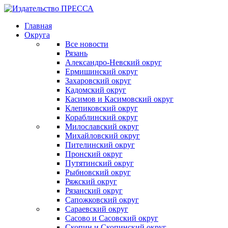
Главная
Округа
Все новости
Рязань
Александро-Невский округ
Ермишинский округ
Захаровский округ
Кадомский округ
Касимов и Касимовский округ
Клепиковский округ
Кораблинский округ
Милославский округ
Михайловский округ
Пителинский округ
Пронский округ
Путятинский округ
Рыбновский округ
Ряжский округ
Рязанский округ
Сапожковский округ
Сараевский округ
Сасово и Сасовский округ
Скопин и Скопинский округ