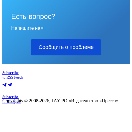
Есть вопрос?
Напишите нам
Сообщить о проблеме
Subscribe
to RSS Feeds
Subscribe
Copyrights © 2008-2026, ГАУ РО «Издательство «Пресса»
to Telegram