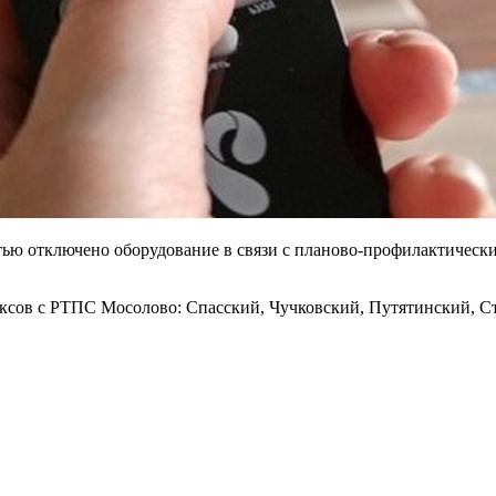
остью отключено оборудование в связи с планово-профилактичес
лексов с РТПС Мосолово: Спасский, Чучковский, Путятинский, 