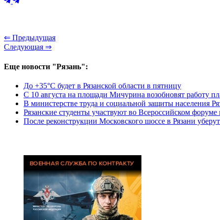
⇐ Предыдущая
Следующая ⇒
Еще новости "Рязань":
До +35°С будет в Рязанской области в пятницу
С 10 августа на площади Мичурина возобновят работу п
В министерстве труда и социальной защиты населения Ря
Рязанские студенты участвуют во Всероссийском форуме
После реконструкции Московского шоссе в Рязани уберут