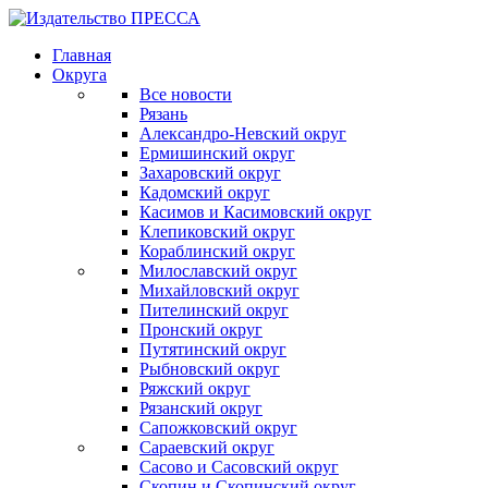
Главная
Округа
Все новости
Рязань
Александро-Невский округ
Ермишинский округ
Захаровский округ
Кадомский округ
Касимов и Касимовский округ
Клепиковский округ
Кораблинский округ
Милославский округ
Михайловский округ
Пителинский округ
Пронский округ
Путятинский округ
Рыбновский округ
Ряжский округ
Рязанский округ
Сапожковский округ
Сараевский округ
Сасово и Сасовский округ
Скопин и Скопинский округ