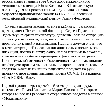
рассказывает главный врач Сасовского межрайонного
медицинского центра Юлия Колчева. – В Пителинскую
больницу для ее проведения командирована опытная
медсестра прививочного кабинета ГБУ РО «Сасовский
межрайонный медицинский центр» Галина Федотова.
– Сначала пациент заходит ко мне в кабинет, – разъясняет
врач-терапевт Пителинской больницы Сергей Гераскин. –
Здесь ему измеряют температуру, давление, делают сатурацию
с помощью оксиметра, определяют отсутствие или наличие
противопоказаний к вакцинации. Пациент должен знать, что
в течение трех дней после вакцинации нельзя мочить место
инъекции, посещать сауну, баню, нельзя принимать алкоголь,
а также нужно избегать чрезмерных физических нагрузок.
При возможной отечности, болезненности места вакцинации
необходимо принимать специальные противовоспалительные
средства. Каждый из наших пациентов получает на руки
памятку о проведении вакцины против COVID-19 вакциной
«Гам-КОВИД-Вак».
Первой прошла через врачебный осмотр ветеран труда,
житель села Ермо-Николаевка Мария Павловна Григорьева,
которая много лет работала в сфере животноводства в совхозе
«Мокшинский».