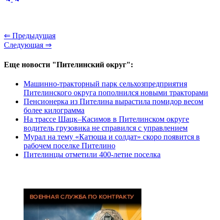
⇐ Предыдущая
Следующая ⇒
Еще новости "Пителинский округ":
Машинно-тракторный парк сельхозпредприятия
Пителинского округа пополнился новыми тракторами
Пенсионерка из Пителина вырастила помидор весом
более килограмма
На трассе Шацк–Касимов в Пителинском округе
водитель грузовика не справился с управлением
Мурал на тему «Катюша и солдат» скоро появится в
рабочем поселке Пителино
Пителинцы отметили 400-летие поселка