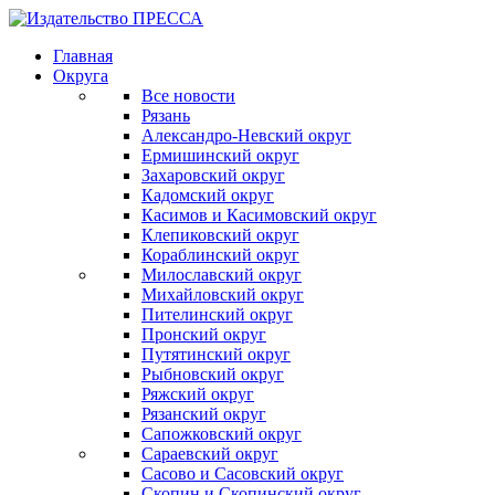
Главная
Округа
Все новости
Рязань
Александро-Невский округ
Ермишинский округ
Захаровский округ
Кадомский округ
Касимов и Касимовский округ
Клепиковский округ
Кораблинский округ
Милославский округ
Михайловский округ
Пителинский округ
Пронский округ
Путятинский округ
Рыбновский округ
Ряжский округ
Рязанский округ
Сапожковский округ
Сараевский округ
Сасово и Сасовский округ
Скопин и Скопинский округ