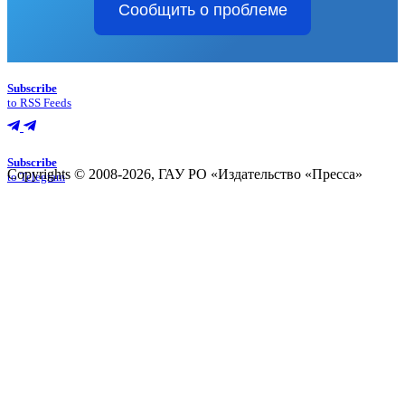
Сообщить о проблеме
Subscribe
to RSS Feeds
Subscribe
Copyrights © 2008-2026, ГАУ РО «Издательство «Пресса»
to Telegram