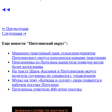
⇐ Предыдущая
Следующая ⇒
Еще новости "Пителинский округ":
Машинно-тракторный парк сельхозпредприятия
Пителинского округа пополнился новыми тракторами
Пенсионерка из Пителина вырастила помидор весом
более килограмма
На трассе Шацк–Касимов в Пителинском округе
водитель грузовика не справился с управлением
Мурал на тему «Катюша и солдат» скоро появится в
рабочем поселке Пителино
Пителинцы отметили 400-летие поселка