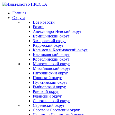
Главная
Округа
Все новости
Рязань
Александро-Невский округ
Ермишинский округ
Захаровский округ
Кадомский округ
Касимов и Касимовский округ
Клепиковский округ
Кораблинский округ
Милославский округ
Михайловский округ
Пителинский округ
Пронский округ
Путятинский округ
Рыбновский округ
Ряжский округ
Рязанский округ
Сапожковский округ
Сараевский округ
Сасово и Сасовский округ
Скопин и Скопинский округ