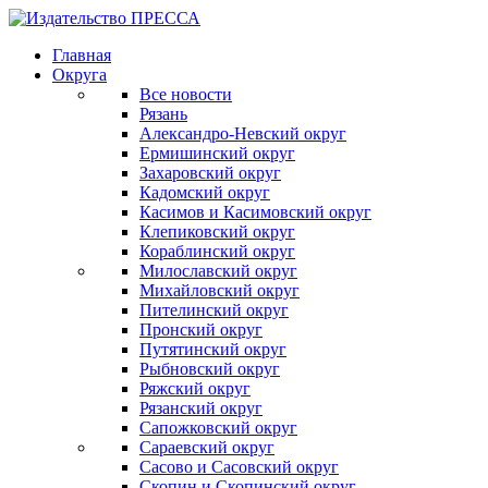
Главная
Округа
Все новости
Рязань
Александро-Невский округ
Ермишинский округ
Захаровский округ
Кадомский округ
Касимов и Касимовский округ
Клепиковский округ
Кораблинский округ
Милославский округ
Михайловский округ
Пителинский округ
Пронский округ
Путятинский округ
Рыбновский округ
Ряжский округ
Рязанский округ
Сапожковский округ
Сараевский округ
Сасово и Сасовский округ
Скопин и Скопинский округ