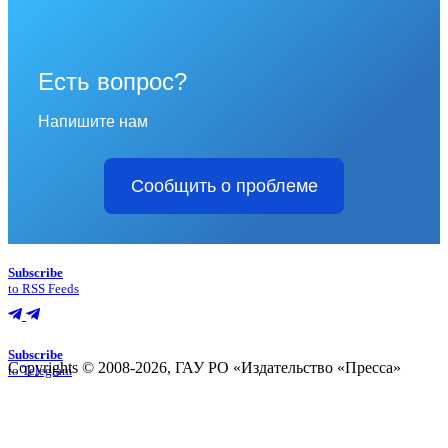
Есть вопрос?
Напишите нам
Сообщить о проблеме
Subscribe
to RSS Feeds
Subscribe
Copyrights © 2008-2026, ГАУ РО «Издательство «Пресса»
to Telegram