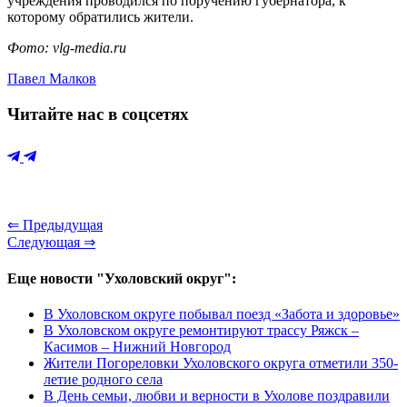
учреждения проводился по поручению губернатора, к
которому обратились жители.
Фото: vlg-media.ru
Павел Малков
Читайте нас в соцсетях
⇐ Предыдущая
Следующая ⇒
Еще новости "Ухоловский округ":
В Ухоловском округе побывал поезд «Забота и здоровье»
В Ухоловском округе ремонтируют трассу Ряжск –
Касимов – Нижний Новгород
Жители Погореловки Ухоловского округа отметили 350-
летие родного села
В День семьи, любви и верности в Ухолове поздравили