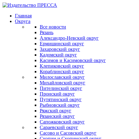
Главная
Округа
Все новости
Рязань
Александро-Невский округ
Ермишинский округ
Захаровский округ
Кадомский округ
Касимов и Касимовский округ
Клепиковский округ
Кораблинский округ
Милославский округ
Михайловский округ
Пителинский округ
Пронский округ
Путятинский округ
Рыбновский округ
Ряжский округ
Рязанский округ
Сапожковский округ
Сараевский округ
Сасово и Сасовский округ
Скопин и Скопинский округ