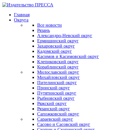
Главная
Округа
Все новости
Рязань
Александро-Невский округ
Ермишинский округ
Захаровский округ
Кадомский округ
Касимов и Касимовский округ
Клепиковский округ
Кораблинский округ
Милославский округ
Михайловский округ
Пителинский округ
Пронский округ
Путятинский округ
Рыбновский округ
Ряжский округ
Рязанский округ
Сапожковский округ
Сараевский округ
Сасово и Сасовский округ
Скопин и Скопинский округ