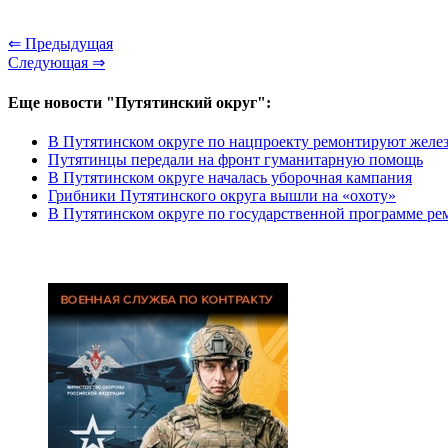
⇐ Предыдущая
Следующая ⇒
Еще новости "Путятинский округ":
В Путятинском округе по нацпроекту ремонтируют желе
Путятинцы передали на фронт гуманитарную помощь
В Путятинском округе началась уборочная кампания
Грибники Путятинского округа вышли на «охоту»
В Путятинском округе по государственной программе ре