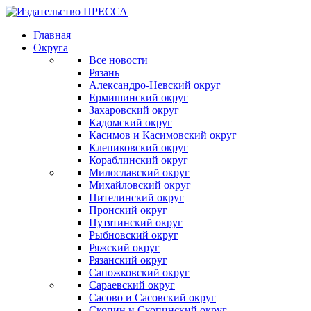
Главная
Округа
Все новости
Рязань
Александро-Невский округ
Ермишинский округ
Захаровский округ
Кадомский округ
Касимов и Касимовский округ
Клепиковский округ
Кораблинский округ
Милославский округ
Михайловский округ
Пителинский округ
Пронский округ
Путятинский округ
Рыбновский округ
Ряжский округ
Рязанский округ
Сапожковский округ
Сараевский округ
Сасово и Сасовский округ
Скопин и Скопинский округ