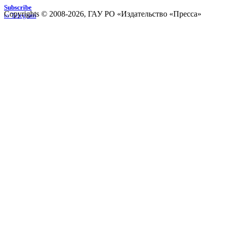
Subscribe
Copyrights © 2008-2026, ГАУ РО «Издательство «Пресса»
to Telegram