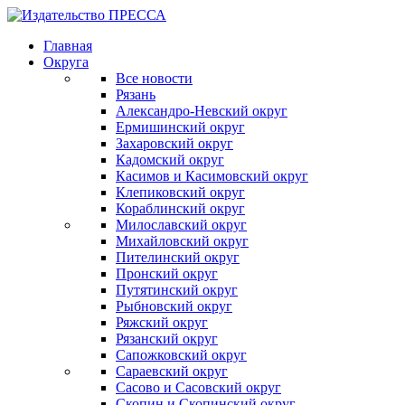
Главная
Округа
Все новости
Рязань
Александро-Невский округ
Ермишинский округ
Захаровский округ
Кадомский округ
Касимов и Касимовский округ
Клепиковский округ
Кораблинский округ
Милославский округ
Михайловский округ
Пителинский округ
Пронский округ
Путятинский округ
Рыбновский округ
Ряжский округ
Рязанский округ
Сапожковский округ
Сараевский округ
Сасово и Сасовский округ
Скопин и Скопинский округ