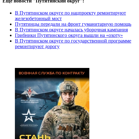
Еще новости "Путятинский округ":
В Путятинском округе по нацпроекту ремонтируют
железобетонный мост
Путятинцы передали на фронт гуманитарную помощь
В Путятинском округе началась уборочная кампания
Грибники Путятинского округа вышли на «охоту»
В Путятинском округе по государственной программе
ремонтируют дорогу