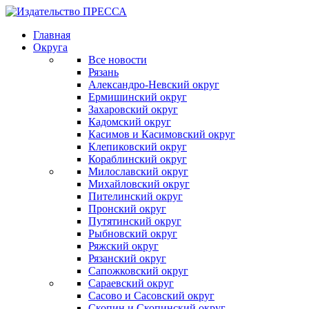
Главная
Округа
Все новости
Рязань
Александро-Невский округ
Ермишинский округ
Захаровский округ
Кадомский округ
Касимов и Касимовский округ
Клепиковский округ
Кораблинский округ
Милославский округ
Михайловский округ
Пителинский округ
Пронский округ
Путятинский округ
Рыбновский округ
Ряжский округ
Рязанский округ
Сапожковский округ
Сараевский округ
Сасово и Сасовский округ
Скопин и Скопинский округ