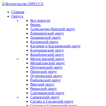
Главная
Округа
Все новости
Рязань
Александро-Невский округ
Ермишинский округ
Захаровский округ
Кадомский округ
Касимов и Касимовский округ
Клепиковский округ
Кораблинский округ
Милославский округ
Михайловский округ
Пителинский округ
Пронский округ
Путятинский округ
Рыбновский округ
Ряжский округ
Рязанский округ
Сапожковский округ
Сараевский округ
Сасово и Сасовский округ
Скопин и Скопинский округ