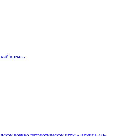
ский кремль
ийской военно-патриотической игры «Зарница.2.0»