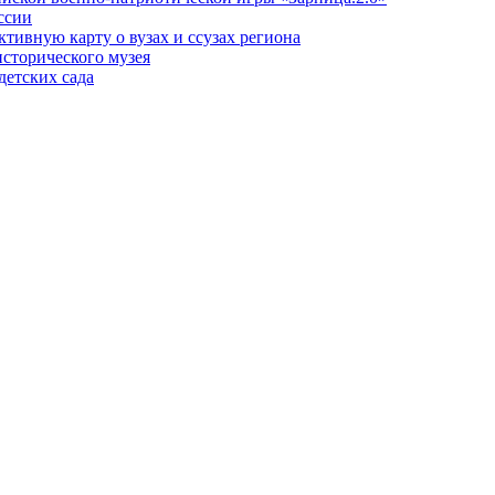
ссии
тивную карту о вузах и ссузах региона
исторического музея
детских сада