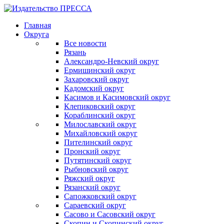
Главная
Округа
Все новости
Рязань
Александро-Невский округ
Ермишинский округ
Захаровский округ
Кадомский округ
Касимов и Касимовский округ
Клепиковский округ
Кораблинский округ
Милославский округ
Михайловский округ
Пителинский округ
Пронский округ
Путятинский округ
Рыбновский округ
Ряжский округ
Рязанский округ
Сапожковский округ
Сараевский округ
Сасово и Сасовский округ
Скопин и Скопинский округ