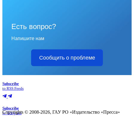
Есть вопрос?
Напишите нам
Сообщить о проблеме
Subscribe
to RSS Feeds
Subscribe
Copyrights © 2008-2026, ГАУ РО «Издательство «Пресса»
to Telegram