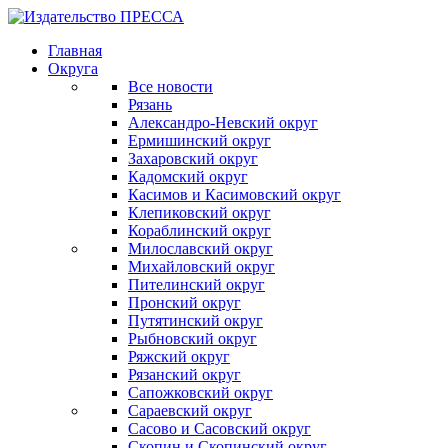
Главная
Округа
Все новости
Рязань
Александро-Невский округ
Ермишинский округ
Захаровский округ
Кадомский округ
Касимов и Касимовский округ
Клепиковский округ
Кораблинский округ
Милославский округ
Михайловский округ
Пителинский округ
Пронский округ
Путятинский округ
Рыбновский округ
Ряжский округ
Рязанский округ
Сапожковский округ
Сараевский округ
Сасово и Сасовский округ
Скопин и Скопинский округ