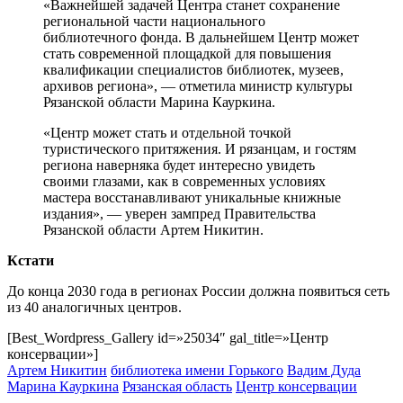
«Важнейшей задачей Центра станет сохранение
региональной части национального
библиотечного фонда. В дальнейшем Центр может
стать современной площадкой для повышения
квалификации специалистов библиотек, музеев,
архивов региона», — отметила министр культуры
Рязанской области Марина Кауркина.
«Центр может стать и отдельной точкой
туристического притяжения. И рязанцам, и гостям
региона наверняка будет интересно увидеть
своими глазами, как в современных условиях
мастера восстанавливают уникальные книжные
издания», — уверен зампред Правительства
Рязанской области Артем Никитин.
Кстати
До конца 2030 года в регионах России должна появиться сеть
из 40 аналогичных центров.
[Best_Wordpress_Gallery id=»25034″ gal_title=»Центр
консервации»]
Артем Никитин
библиотека имени Горького
Вадим Дуда
Марина Кауркина
Рязанская область
Центр консервации