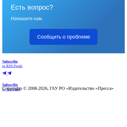
Есть вопрос?
Напишите нам
Сообщить о проблеме
Subscribe
to RSS Feeds
Subscribe
Copyrights © 2008-2026, ГАУ РО «Издательство «Пресса»
to Telegram