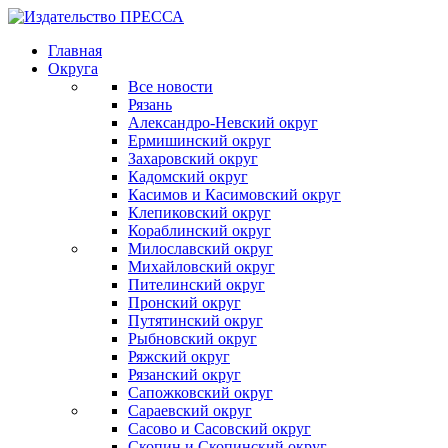
Главная
Округа
Все новости
Рязань
Александро-Невский округ
Ермишинский округ
Захаровский округ
Кадомский округ
Касимов и Касимовский округ
Клепиковский округ
Кораблинский округ
Милославский округ
Михайловский округ
Пителинский округ
Пронский округ
Путятинский округ
Рыбновский округ
Ряжский округ
Рязанский округ
Сапожковский округ
Сараевский округ
Сасово и Сасовский округ
Скопин и Скопинский округ