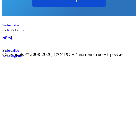
Subscribe
to RSS Feeds
Subscribe
Copyrights © 2008-2026, ГАУ РО «Издательство «Пресса»
to Telegram