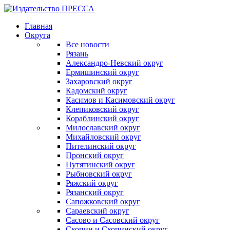
Главная
Округа
Все новости
Рязань
Александро-Невский округ
Ермишинский округ
Захаровский округ
Кадомский округ
Касимов и Касимовский округ
Клепиковский округ
Кораблинский округ
Милославский округ
Михайловский округ
Пителинский округ
Пронский округ
Путятинский округ
Рыбновский округ
Ряжский округ
Рязанский округ
Сапожковский округ
Сараевский округ
Сасово и Сасовский округ
Скопин и Скопинский округ