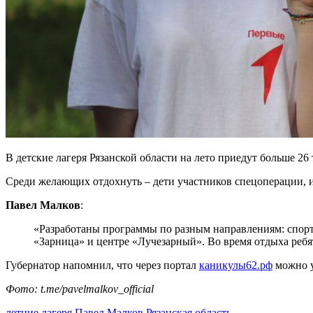
В детские лагеря Рязанской области на лето приедут больше 26
Среди желающих отдохнуть – дети участников спецоперации, 
Павел Малков
:
«Разработаны программы по разным направлениям: спорт,
«Зарница» и центре «Лучезарный». Во время отдыха ребя
Губернатор напомнил, что через портал
каникулы62.рф
можно у
Фото: t.me/pavelmalkov_official
летние лагеря
Павел Малков
Рязанская область