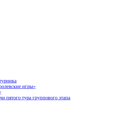
турника
оролевские игры»
у
чи пятого тура группового этапа