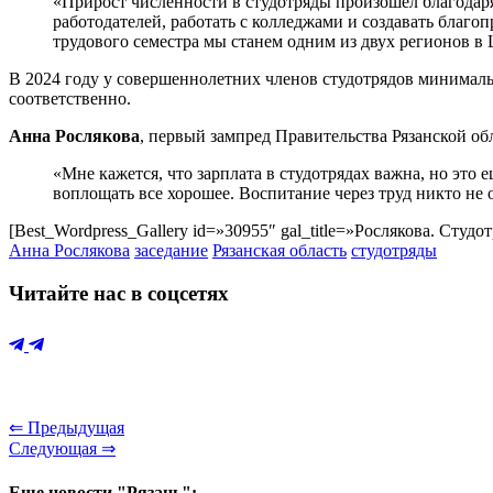
«Прирост численности в студотряды произошел благодаря
работодателей, работать с колледжами и создавать благоп
трудового семестра мы станем одним из двух регионов в
В 2024 году у совершеннолетних членов студотрядов минимальн
соответственно.
Анна Рослякова
, первый зампред Правительства Рязанской об
«Мне кажется, что зарплата в студотрядах важна, но это 
воплощать все хорошее. Воспитание через труд никто не 
[Best_Wordpress_Gallery id=»30955″ gal_title=»Рослякова. Студот
Анна Рослякова
заседание
Рязанская область
студотряды
Читайте нас в соцсетях
⇐ Предыдущая
Следующая ⇒
Еще новости "Рязань":