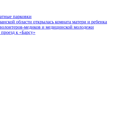
латные парковки
занской области открылась комната матери и ребенка
 волонтеров-медиков и медицинской молодежи
 проезд к «Барсу»