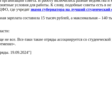
 организации совета. В работу включились разные ведомства и
риятные условия для работы. К слову, подобные советы есть в не
 ЦФО, где учредят
знамя губернатора на лучший студенческий 
ая зарплата составила 15 тысяч рублей, а максимальная – 140 т
ласти:
еще не все. Все-таки такие отряды ассоциируется со студенческо
отменял».
ряды. 19.09.2024″]