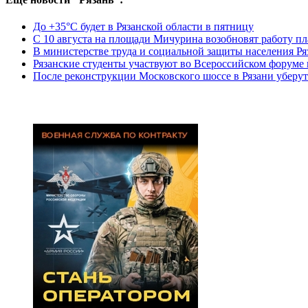
До +35°С будет в Рязанской области в пятницу
С 10 августа на площади Мичурина возобновят работу п
В министерстве труда и социальной защиты населения Ря
Рязанские студенты участвуют во Всероссийском форуме
После реконструкции Московского шоссе в Рязани уберут