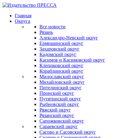
Главная
Округа
Все новости
Рязань
Александро-Невский округ
Ермишинский округ
Захаровский округ
Кадомский округ
Касимов и Касимовский округ
Клепиковский округ
Кораблинский округ
Милославский округ
Михайловский округ
Пителинский округ
Пронский округ
Путятинский округ
Рыбновский округ
Ряжский округ
Рязанский округ
Сапожковский округ
Сараевский округ
Сасово и Сасовский округ
Скопин и Скопинский округ