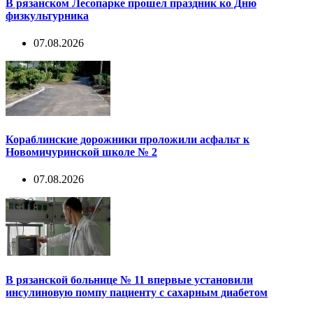
В рязанском Лесопарке прошел праздник ко Дню
физкультурника
07.08.2026
Кораблинские дорожники проложили асфальт к
Новомичуринской школе № 2
07.08.2026
В рязанской больнице № 11 впервые установили
инсулиновую помпу пациенту с сахарным диабетом