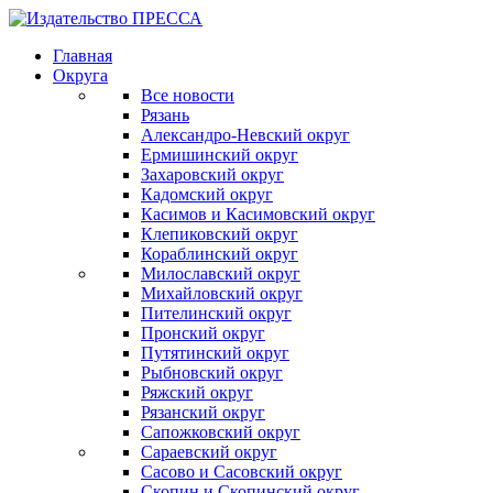
Главная
Округа
Все новости
Рязань
Александро-Невский округ
Ермишинский округ
Захаровский округ
Кадомский округ
Касимов и Касимовский округ
Клепиковский округ
Кораблинский округ
Милославский округ
Михайловский округ
Пителинский округ
Пронский округ
Путятинский округ
Рыбновский округ
Ряжский округ
Рязанский округ
Сапожковский округ
Сараевский округ
Сасово и Сасовский округ
Скопин и Скопинский округ