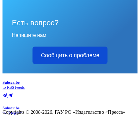
Есть вопрос?
Напишите нам
Сообщить о проблеме
Subscribe
to RSS Feeds
Subscribe
Copyrights © 2008-2026, ГАУ РО «Издательство «Пресса»
to Telegram