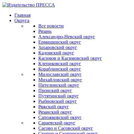
Главная
Округа
Все новости
Рязань
Александро-Невский округ
Ермишинский округ
Захаровский округ
Кадомский округ
Касимов и Касимовский округ
Клепиковский округ
Кораблинский округ
Милославский округ
Михайловский округ
Пителинский округ
Пронский округ
Путятинский округ
Рыбновский округ
Ряжский округ
Рязанский округ
Сапожковский округ
Сараевский округ
Сасово и Сасовский округ
Скопин и Скопинский округ