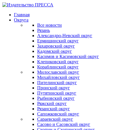
Главная
Округа
Все новости
Рязань
Александро-Невский округ
Ермишинский округ
Захаровский округ
Кадомский округ
Касимов и Касимовский округ
Клепиковский округ
Кораблинский округ
Милославский округ
Михайловский округ
Пителинский округ
Пронский округ
Путятинский округ
Рыбновский округ
Ряжский округ
Рязанский округ
Сапожковский округ
Сараевский округ
Сасово и Сасовский округ
Скопин и Скопинский округ