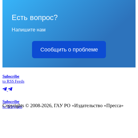
Есть вопрос?
Напишите нам
Сообщить о проблеме
Subscribe
to RSS Feeds
Subscribe
Copyrights © 2008-2026, ГАУ РО «Издательство «Пресса»
to Telegram