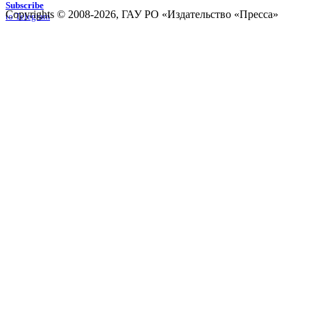
Subscribe
Copyrights © 2008-2026, ГАУ РО «Издательство «Пресса»
to Telegram