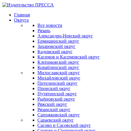
Главная
Округа
Все новости
Рязань
Александро-Невский округ
Ермишинский округ
Захаровский округ
Кадомский округ
Касимов и Касимовский округ
Клепиковский округ
Кораблинский округ
Милославский округ
Михайловский округ
Пителинский округ
Пронский округ
Путятинский округ
Рыбновский округ
Ряжский округ
Рязанский округ
Сапожковский округ
Сараевский округ
Сасово и Сасовский округ
Скопин и Скопинский округ