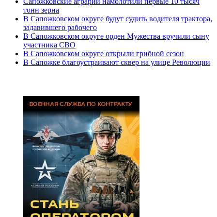
Сапожковские аграрии намолотили первые 10 тысяч
тонн зерна
В Сапожковском округе будут судить водителя трактора,
задавившего рабочего
В Сапожковском округе орден Мужества вручили сыну
участника СВО
В Сапожковском округе открыли грибной сезон
В Сапожке благоустраивают сквер на улице Революции